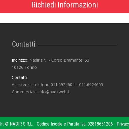
Richiedi Informazioni
Contatti
Indirizzo:
Nadir s.r.l. - Corso Bramante, 53
10126 Torino
Contatti
Assistenza: telefono 011.6924604 – 011.6924605
Commerciale: info@nadirweb.it
ht © NADIR S.R.L. - Codice fiscale e Partita Iva: 02818651206 -
Privac